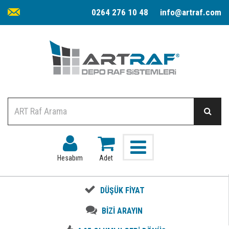
0264 276 10 48
info@artraf.com
Hesabım
Adet
DÜŞÜK FİYAT
BİZİ ARAYIN