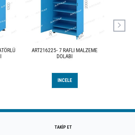
RATÖRLÜ
ART216225- 7 RAFLI MALZEME
ART21622
I
DOLABI
INCELE
TAKİP ET