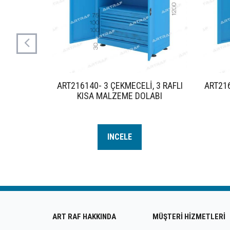
AKIM ASMA
ART216140- 3 ÇEKMECELİ, 3 RAFLI
ART216
KUTULU
KISA MALZEME DOLABI
I
INCELE
ART RAF HAKKINDA
MÜŞTERİ HİZMETLERİ