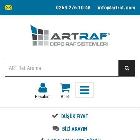
0264 276 10 48
info@artraf.com
Hesabım
Adet
DÜŞÜK FİYAT
BİZİ ARAYIN