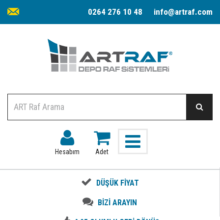
0264 276 10 48
info@artraf.com
Hesabım
Adet
DÜŞÜK FİYAT
BİZİ ARAYIN