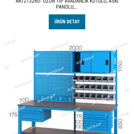
ART213260- UZUN TİP AVADANLIK KUTULU, ASKI
PANOLU,...
ÜRÜN DETAY