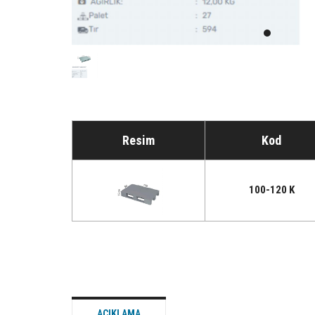
Resim
Kod
100-120 K
AÇIKLAMA