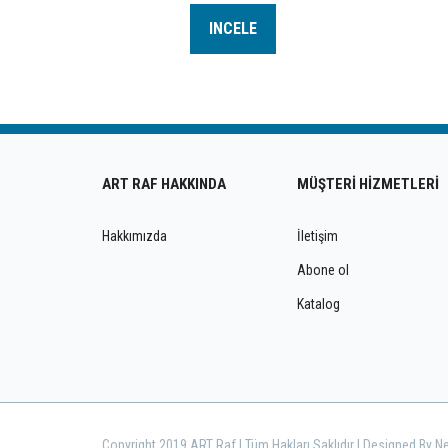
INCELE
ART RAF HAKKINDA
MÜŞTERİ HİZMETLERİ
Hakkımızda
İletişim
Abone ol
Katalog
Copyright 2019 ART Raf | Tüm Hakları Saklıdır | Designed By N