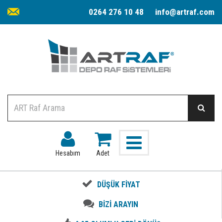
0264 276 10 48
info@artraf.com
Hesabım
Adet
DÜŞÜK FİYAT
BİZİ ARAYIN